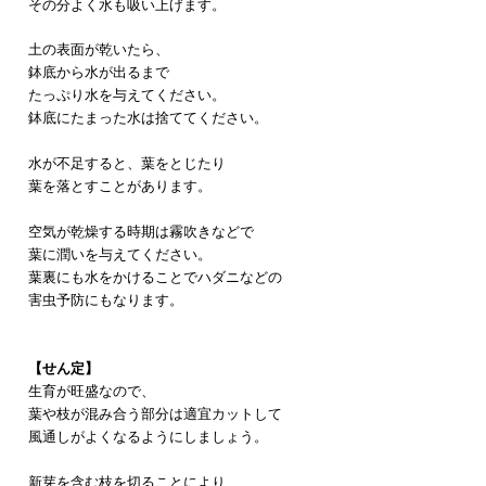
その分よく水も吸い上げます。
土の表面が乾いたら、
鉢底から水が出るまで
たっぷり水を与えてください。
鉢底にたまった水は捨ててください。
水が不足すると、葉をとじたり
葉を落とすことがあります。
空気が乾燥する時期は霧吹きなどで
葉に潤いを与えてください。
葉裏にも水をかけることでハダニなどの
害虫予防にもなります。
【せん定】
生育が旺盛なので、
葉や枝が混み合う部分は適宜カットして
風通しがよくなるようにしましょう。
新芽を含む枝を切ることにより