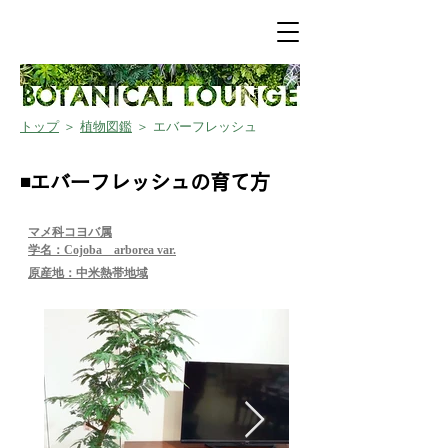
トップ
＞
植物図鑑
＞ エバーフレッシュ
◾️エバーフレッシュの育て方
​マメ科コヨバ属
学名：Cojoba arborea var.
​原産地：中米熱帯地域