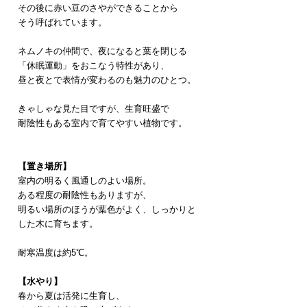
その後に赤い豆のさやができることから
そう呼ばれています。
ネムノキの仲間で、夜になると葉を閉じる
「休眠運動」をおこなう特性があり、
昼と夜とで表情が変わるのも魅力のひとつ。
​​きゃしゃな見た目ですが、生育旺盛で
​耐陰性もある室内で育てやすい植物です。
【置き場所】
室内の明るく風通しのよい場所。
ある程度の耐陰性もありますが、
明るい場所のほうが葉色がよく、しっかりと
した木に育ちます。
耐寒温度は約5℃。
【水やり】
春から夏は活発に生育し、