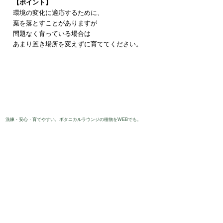
【ポイント】
環境の変化に適応するために、
葉を落とすことがありますが
問題なく育っている場合は
あまり置き場所を変えずに育ててください。
​洗練・安心・育てやすい。ボタニカルラウンジの植物をWEBでも。
​オンラインショップを見る
観葉植物専門店