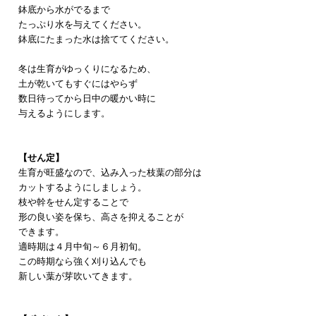
鉢底から水がでるまで
たっぷり水を与えてください。
鉢底にたまった水は捨ててください。
冬は生育がゆっくりになるため、
土が乾いてもすぐにはやらず
数日待ってから日中の暖かい時に
与えるようにします。
【せん定】
生育が旺盛なので、込み入った枝葉の部分は
カットするようにしましょう。
枝や幹をせん定することで
形の良い姿を保ち、高さを抑えることが
できます。
適時期は４月中旬～６月初旬。
この時期なら強く刈り込んでも
​新しい葉が芽吹いてきます。