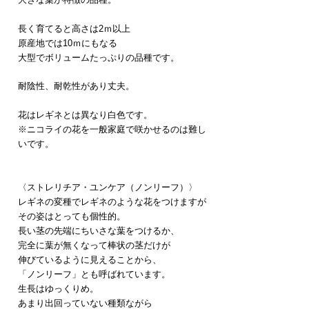
長く育てると高さは2ｍ以上
原産地では
10ｍにもなる
大型で
ボリュームたっぷりの
品種です。
耐陰性、耐乾性があり丈夫。
花はレギネとは異なり白色です。
※ニコライの花を一般家庭で咲かせるのは難し
いです。
〈ストレリチア・ユンケア（ノンリーフ）〉
レギネの変種でレギネのような花をつけますが
その姿はとっても個性的。
長い茎の先端にちいさな葉をつけるか、
完全に葉が無くなって棒状の茎だけが
伸びているように見えることから、
「ノンリーフ」とも呼ばれています。
生長はゆっくりめ。
あまり出回っていない種類ながら