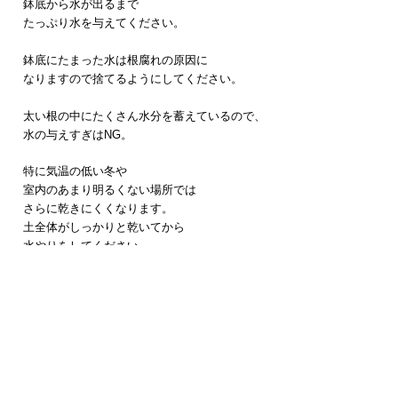
鉢底から水が出るまで
たっぷり水を与えてください。
鉢底にたまった水は根腐れの原因に
なりますので捨てるようにしてください。
太い根の中にたくさん水分を蓄えているので、
水の与えすぎはNG。
特に気温の低い冬や
室内のあまり明るくない場所では
さらに乾きにくくなります。
土全体がしっかりと乾いてから
水やりをしてください。
土の表面が乾いてさらに数日待ってから
​与えるようにしましょ
う。
​洗練・安心・育てやすい。ボタニカルラウンジの植物をWEBでも。