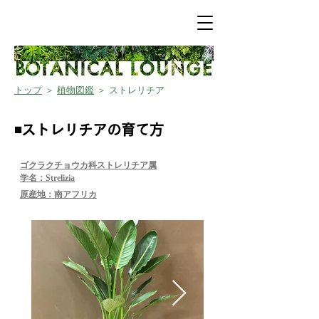
トップ
＞
植物図鑑
＞ ストレリチア
◾️ストレリチアの育て方
​ゴクラクチョウカ科ストレリチア属
学名：Strelizia
​原産地：南アフリカ