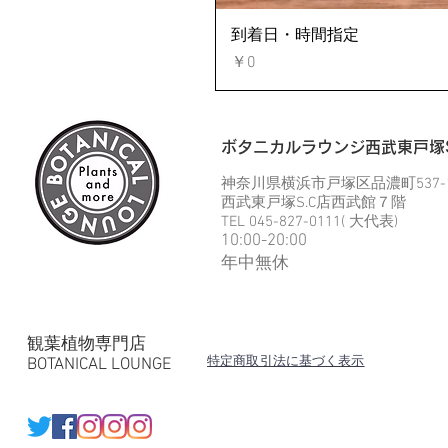
到着日・時間指定
価格
￥0
​ボタニカルラウンジ西武東戸塚S
神奈川県横浜市戸塚区品濃町537-
西武東戸塚S.C店西武館７階
TEL 045-827-0111( 大代表)
10:00-20:00
​年中無休
観葉植物専門店
​特定商取引法に基づく表示
​BOTANICAL LOUNGE