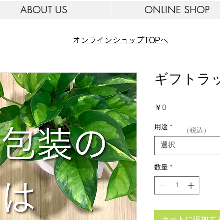
ABOUT US
ONLINE SHOP
​
オンラインショップTOPへ
ギフトラ
価
￥0
格
用途
*
​（税込）
選択
数量
*