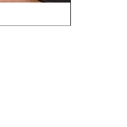
【肥料無し】ボタニカル
価格
￥1,485